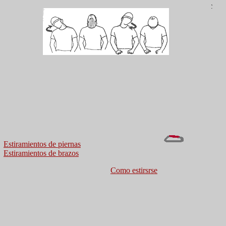
Seu en una posició que et sigui còmoda i mou el cap molt a poc
a poc, descrivint un cercle complert i mantenint l'espatlla recta.
Si vols pots mantenir l'estirament en una posició concreta, però
MAI forcis la postura fins que et faci mal. Si estàs mantenint
una posició concreta, relaxat i la musculatura corresponent
també ho farà.
Estiramientos de piernas
Estiramientos de brazos
Como estirsrse