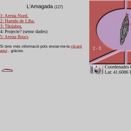
L'Amagada
(127)
1: Aresta Nord.
2: Hamdu de Llha.
3: Tikdabra.
4: Projecte? (sense dades)
5: Aresta Brucs
Si tens més informació pots enviar-me-la
clicant
aquí
, gràcies.
Coordenades 
Lat: 41.6086 